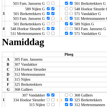
503 Fam. Janssens G
501 Berketrekkers G
589 Nijlen G
548 Hoekse Sleurde 
3
501 Berketrekkers G
571 Vandakker G
503 Fam. Janssens G
511 Mertensmannen 
501 Berketrekkers G
589 Nijlen G
4
548 Hoekse Sleurde G
503 Fam. Janssens G
511 Mertensmannen G
571 Vandakker G
Namiddag
Ploeg
A
305 Fam. Janssens
B
307 Vandakker
C
334 Hoekse Sleurder
D
312 Mertensmannen
E
315 Nijlen
F
325 Berketrekkers
G
368 Galliers
307 Vandakker
368 Galliers
1
334 Hoekse Sleurder
325 Berketrekkers
315 Nijlen
312 Mertensmannen