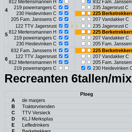
812 Mertensmannen H
832 Fam. Janssen
219 powerrangers C
235 Jagersrust C
4
230 Heidevinken C
225 Berketrekker
205 Fam. Janssens C
207 Vandakker C
122 TTV Jagersrust
235 Jagersrust C
812 Mertensmannen H
225 Berketrekker
5
219 powerrangers C
207 Vandakker C
230 Heidevinken C
205 Fam. Janssen
832 Fam. Janssens H
225 Berketrekker
122 TTV Jagersrust
207 Vandakker C
6
812 Mertensmannen H
205 Fam. Janssen
219 powerrangers C
230 Heidevinken 
Recreanten 6tallen/mi
Ploeg
A
de masjers
B
Traktorvrienden
C
TTV Versieck
D
KLJ Merksplas
E
Leffedrinkers
F
Berketrekkers