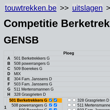
touwtrekken.be
>>
uitslagen
>
Competitie Berketre
GENSB
Ploeg
A
501 Berketrekkers G
B
508 powerrangers G
C
509 Boerekes G
D
MIX
E
304 Fam. Janssens D
F
503 Fam. Janssens G
G
511 Mertensmannen G
H
328 Grasgrieten D
501 Berketrekkers G
328 Grasgrieten D
508 powerrangers G
511 Mertensmann
1