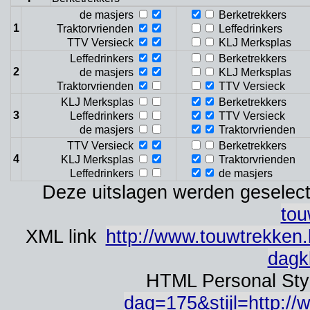
de masjers
Berketrekkers
1
Traktorvrienden
Leffedrinkers
TTV Versieck
KLJ Merksplas
Leffedrinkers
Berketrekkers
2
de masjers
KLJ Merksplas
Traktorvrienden
TTV Versieck
KLJ Merksplas
Berketrekkers
3
Leffedrinkers
TTV Versieck
de masjers
Traktorvrienden
TTV Versieck
Berketrekkers
4
KLJ Merksplas
Traktorvrienden
Leffedrinkers
de masjers
Deze uitslagen werden geselect
tou
XML link
http://www.touwtrekken.
dagk
HTML Personal Sty
dag=175&stijl=http://w