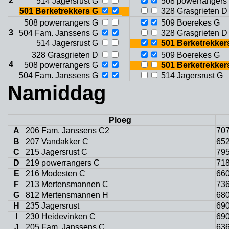
2
514 Jagersrust G
508 powerrangers
501 Berketrekkers G
328 Grasgrieten D
508 powerrangers G
509 Boerekes G
3
504 Fam. Janssens G
328 Grasgrieten D
514 Jagersrust G
501 Berketrekker
328 Grasgrieten D
509 Boerekes G
4
508 powerrangers G
501 Berketrekker
504 Fam. Janssens G
514 Jagersrust G
Namiddag
Ploeg
A
206 Fam. Janssens C2
707
B
207 Vandakker C
652
C
215 Jagersrust C
795
D
219 powerrangers C
718
E
216 Modesten C
660
F
213 Mertensmannen C
736
G
812 Mertensmannen H
680
H
235 Jagersrust
690
I
230 Heidevinken C
690
J
205 Fam. Janssens C
636