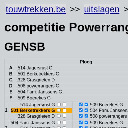
touwtrekken.be
>>
uitslagen
>
competitie Powerran
GENSB
Ploeg
A
514 Jagersrust G
B
501 Berketrekkers G
C
328 Grasgrieten D
D
508 powerrangers G
E
504 Fam. Janssens G
F
509 Boerekes G
514 Jagersrust G
509 Boerekes G
1
501 Berketrekkers G
504 Fam. Janssen
328 Grasgrieten D
508 powerrangers
504 Fam. Janssens G
509 Boerekes G